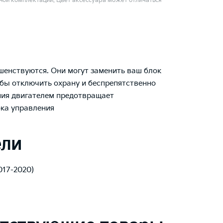
ой комплектации. Цвет аксессуара может отличаться
енствуются. Они могут заменить ваш блок
обы отключить охрану и беспрепятственно
ния двигателем предотвращает
ка управления
ели
2017-2020)