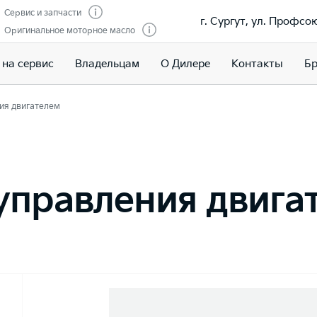
Сервис и запчасти
г. Сургут, ул. Профсою
Оригинальное моторное масло
 на сервис
Владельцам
О Дилере
Контакты
Бр
ия двигателем
управления двига