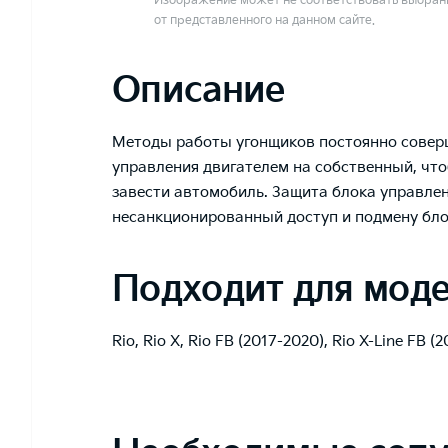
Изображение может не соответствовать выбранн
от представленного на данном сайте.
Описание
Методы работы угонщиков постоянно соверш
управления двигателем на собственный, чт
завести автомобиль. Защита блока управле
несанкционированный доступ и подмену бло
Подходит для мод
Rio
,
Rio X
,
Rio FB (2017-2020)
,
Rio X-Line FB (