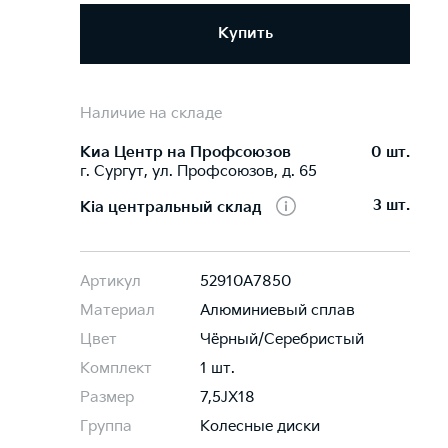
Купить
Наличие на складе
Киа Центр на Профсоюзов
0 шт.
г. Сургут, ул. Профсоюзов, д. 65
3 шт.
Kia центральный склад
Артикул
52910A7850
Материал
Алюминиевый сплав
Цвет
Чёрный/Серебристый
Комплект
1 шт.
Размер
7,5JХ18
Группа
Колесные диски