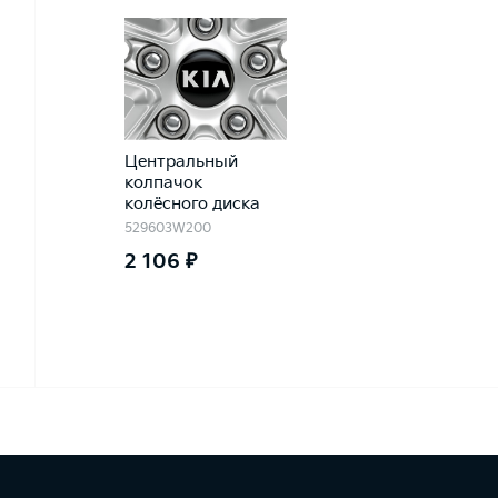
Центральный
колпачок
колёсного диска
529603W200
2 106 ₽